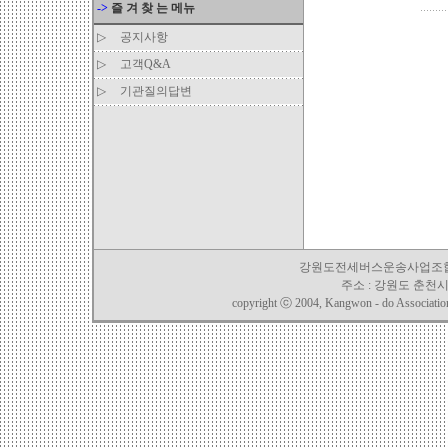
->
즐 겨 찾 는 메뉴
▷
공지사항
▷
고객Q&A
▷
기관질의답변
강원도전세버스운송사업조합 TEL. 03
주소 : 강원도 춘천시 
copyright ⓒ 2004, Kangwon - do Association o