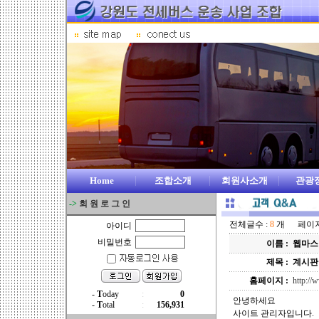
Home
조합소개
회원사소개
관광
->
회 원 로 그 인
전체글수 :
8
개 페이지 
아이디
비밀번호
이름 :
웹마스
제목 :
계시판
홈페이지 :
http:/
안녕하세요
사이트 관리자입니다.