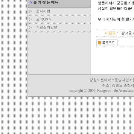
->
즐 겨 찾 는 메뉴
방문하셔서 궁굼한 사
성실히 답변드리겠습니
▷
공지사항
▷
고객Q&A
우리 계시판이 좀 활기
▷
기관질의답변
다음글
광고글 
강원도전세버스운송사업조합 TEL. 03
주소 : 강원도 춘천시 
copyright ⓒ 2004, Kangwon - do Association o