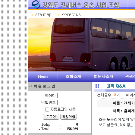
Home
조합소개
회원사소개
관광
->
회 원 로 그 인
전체글수 :
8
개 페이지 
아이디
비밀번호
이름 :
21세
제목 :
홈피개
조금 늦은감이 없지 않
보고 싶군요,,화이팅,,,