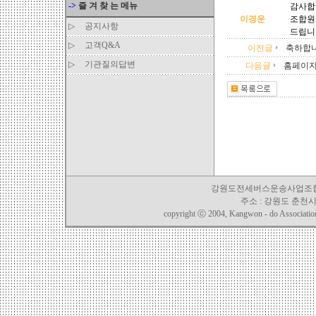
->
즐 겨 찾 는 메뉴
감사합
이경운
조합원
▷
공지사항
드립니
▷
고객Q&A
이전글
축하합니다
▷
기관질의답변
다음글
홈페이지 
강원도전세버스운송사업조합 TEL. 03
주소 : 강원도 춘천시 
copyright ⓒ 2004, Kangwon - do Association o