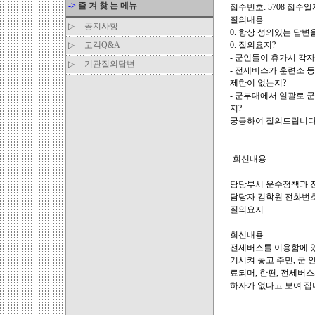
->
즐 겨 찾 는 메뉴
접수번호: 5708 접수일자: 
질의내용
▷
공지사항
0. 항상 성의있는 답
▷
고객Q&A
0. 질의요지?
- 군인들이 휴가시 각
▷
기관질의답변
- 전세버스가 훈련소 
제한이 없는지?
- 군부대에서 일괄로 
지?
궁긍하여 질의드립니다
-회신내용
담당부서 운수정책과 
담당자 김학원 전화번호 2
질의요지
회신내용
전세버스를 이용함에 있
기시켜 놓고 주민, 군
료되머, 한편, 전세버
하자가 없다고 보여 집니