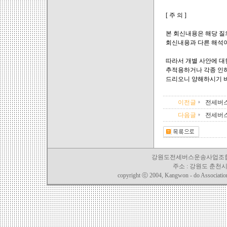
[ 주 의 ]
본 회신내용은 해당 질
회신내용과 다른 해석이
따라서 개별 사안에 대
추적용하거나 각종 인허
드리오니 양해하시기 
이전글
전세버스
다음글
전세버
강원도전세버스운송사업조합 TEL. 03
주소 : 강원도 춘천시 
copyright ⓒ 2004, Kangwon - do Association o