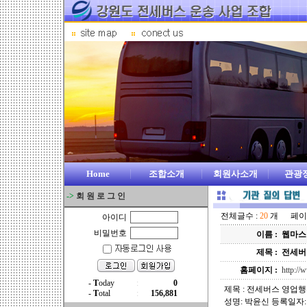
Home
조합소개
회원사소개
관광
->
회 원 로 그 인
전체글수 :
20
개 페이지 
아이디
비밀번호
이름 :
웹마스
제목 :
전세버
홈페이지 :
http:/
제목 : 전세버스 영업행
성명: 박윤신 등록일자: 20