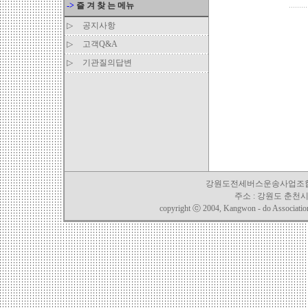
->
즐 겨 찾 는 메뉴
▷
공지사항
▷
고객Q&A
▷
기관질의답변
강원도전세버스운송사업조합 TEL. 03
주소 : 강원도 춘천시 
copyright ⓒ 2004, Kangwon - do Association o