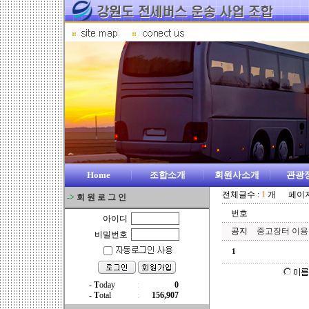
Home
조합소개
회원사소개
관광
전체글수 :
1
개 페이지 
->
회 원 로 그 인
번호
아이디
공지
중고장터 이
비밀번호
1