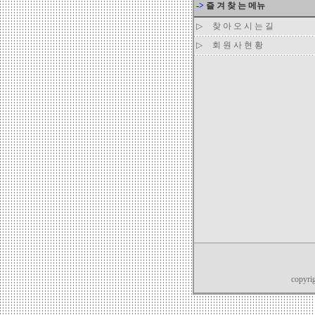
->
즐 겨 찾 는 메뉴
▷
찾 아 오 시 는 길
▷
회 원 사 현 황
copyri