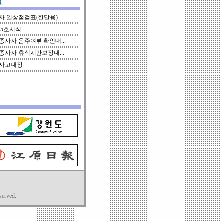
차 일상점검표(한달용)
 5호서식
종사자 음주여부 확인대...
종사자 휴식시간보장내...
사고대장
served.