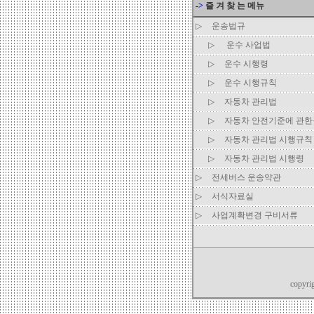
->
즐 겨 찾 는 메뉴
▷
운송법규
▷
운수 사업법
▷
운수 시행령
▷
운수 시행규칙
▷
자동차 관리법
▷
자동차 안전기준에 관
▷
자동차 관리법 시행규칙
▷
자동차 관리법 시행령
▷
전세버스 운송약관
▷
서식자료실
▷
사업계확변경 구비서류
copyri